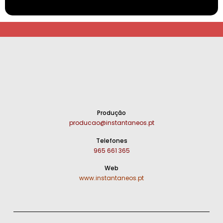
Produção
producao@instantaneos.pt
Telefones
965 661 365
Web
www.instantaneos.pt