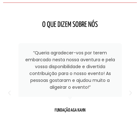
O QUE DIZEM SOBRE NÓS
e e
“Queria agradecer-vos por terem
Ti
."
embarcado nesta nossa aventura e pela
S
vossa disponibilidade e divertida
in
contribuição para o nosso evento! As
pessoas gostaram e ajudou muito a
m
aligeirar o evento!”
mu
FUNDAÇÃO AGA KAHN