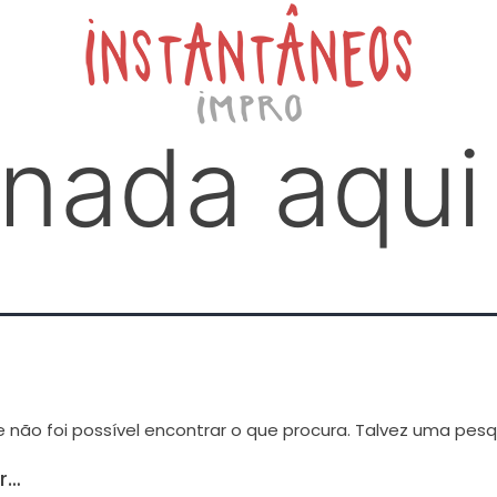
nada aqui
 não foi possível encontrar o que procura. Talvez uma pesq
r…