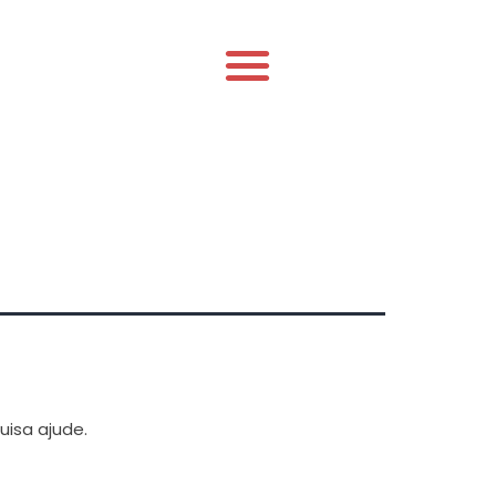
uisa ajude.